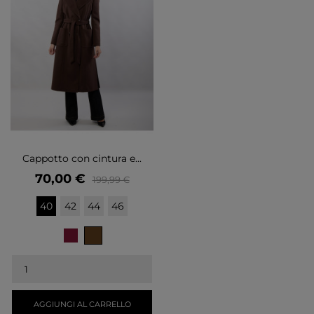
Cappotto con cintura e...
Prezzo
Prezzo
70,00 €
199,99 €
base
40
42
44
46
MARRONE
BORDEAUX
AGGIUNGI AL CARRELLO