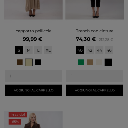
cappotto pelliccia
Trench con cintura
Prezzo
Prezzo
Prezzo
99,99 €
74,30 €
212,28 €
base
S
M
L
XL
40
42
44
46
BEIGE
NERO
MARRONE
NERO
BIANCO
VERDE
CAMMELLO
PANNA
AGGIUNGI AL CARRELLO
AGGIUNGI AL CARRELLO
In saldo!
-65%