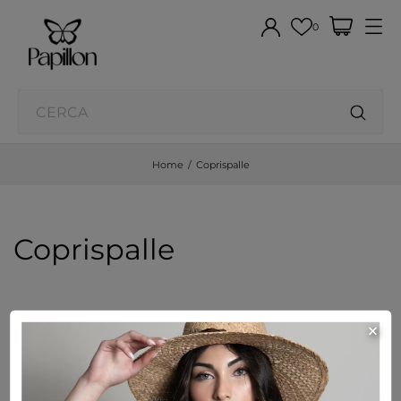
0
Home
Coprispalle
Coprispalle
×
Visualizzati 1-7 su 7 articoli
FILTRO