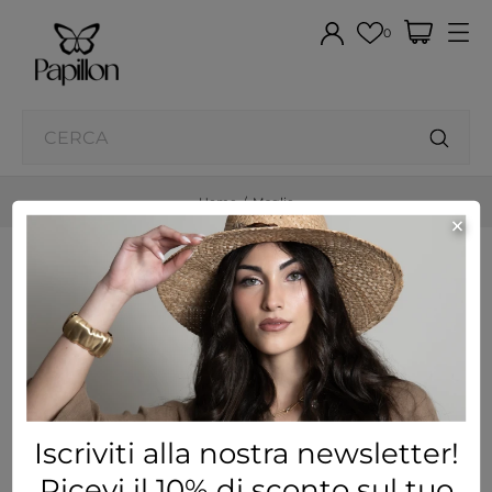
0
Home
Maglie
×
Maglie
Visualizzati 1-2 su 2 articoli
FILTRO
Iscriviti alla nostra newsletter!
Ricevi il 10% di sconto sul tuo