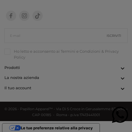
ISCRIVITI
Ho letto e acconsento ai
Termini e Condizioni
&
Privacy
Policy
Prodotti

La nostra azienda

Il tuo account

© 2026 - Papillon Apparel™ - Via Di S Croce in Gerusalemme 83 (RM) –
CAP 00185 - Roma - p.iva 17413441001
Le tue preferenze relative alla privacy