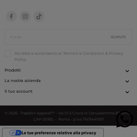
ISCRIVITI
Ho letto e acconsento ai
Termini e Condizioni
&
Privacy
Policy
Prodotti

La nostra azienda

Il tuo account

© 2026 - Papillon Apparel™ - Via Di S Croce in Gerusalemme 83 (RM) –
CAP 00185 - Roma - p.iva 17413441001
Le tue preferenze relative alla privacy