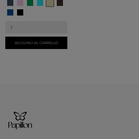
BEIGE
JEANS
ROSA
VERDE
CELESTE
MILITARE
BLU
NERO
BIANCO
AGGIUNGI AL CARRELLO