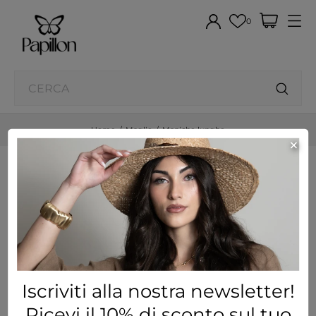
0
Home
Maglie
Maniche lunghe
×
Maniche lunghe
Visualizzati 1-1 su 1 articoli
FILTRO
Iscriviti alla nostra newsletter!
Ricevi il 10% di sconto sul tuo