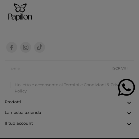
ISCRIVITI
Ho letto e acconsento ai
Termini e Condizioni
&
Privacy
Policy
Prodotti

La nostra azienda

Il tuo account
