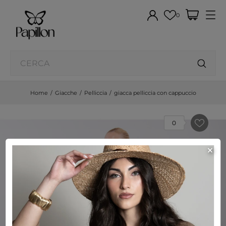
0
Home
Giacche
Pelliccia
giacca pelliccia con cappuccio
0
×